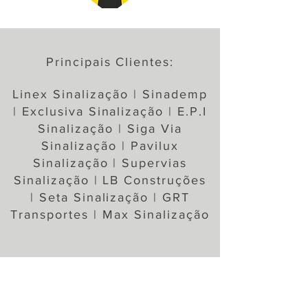
Principais Clientes:
Linex Sinalização | Sinademp
| Exclusiva Sinalização | E.P.I
Sinalização | Siga Via
Sinalização | Pavilux
Sinalização | Supervias
Sinalização | LB Construções
| Seta Sinalização | GRT
Transportes | Max Sinalização